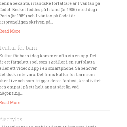
denna bekanta, irländske författare är I väntan på
Godot. Becket föddes på Irland (år 1906) med dog i
Paris (år 1989) och I väntan på Godot är
ursprungligen skriven på…
Read More
Teatrar för barn
Kultur för barn idag kommer ofta via en app. Det
är ett färgglatt spel som skräller i en surfplatta
eller ett videoklipp i en smartphone. Så behöver
det dock inte vara. Det finns kultur för barn som
sker live och som triggar deras fantasi, kreativitet
och empati på ett helt annat sätt än vad
någonting…
Read More
Aischylos