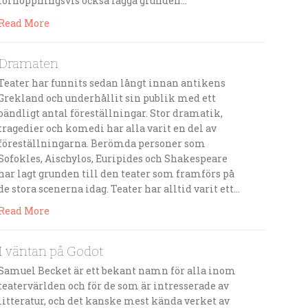
förhoppningsvis också lägga grunden…
Read More
Dramaten
Teater har funnits sedan långt innan antikens
Grekland och underhållit sin publik med ett
oändligt antal föreställningar. Stor dramatik,
tragedier och komedi har alla varit en del av
föreställningarna. Berömda personer som
Sofokles, Aischylos, Euripides och Shakespeare
har lagt grunden till den teater som framförs på
de stora scenerna idag. Teater har alltid varit ett…
Read More
I väntan på Godot
Samuel Becket är ett bekant namn för alla inom
teatervärlden och för de som är intresserade av
litteratur, och det kanske mest kända verket av