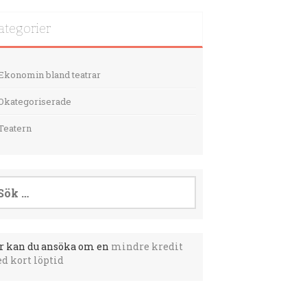
ategorier
Ekonomin bland teatrar
Okategoriserade
Teatern
k
er:
r kan du ansöka om en
mindre kredit
d kort löptid