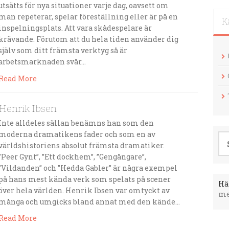
utsätts för nya situationer varje dag, oavsett om
man repeterar, spelar föreställning eller är på en
K
inspelningsplats. Att vara skådespelare är
krävande. Förutom att du hela tiden använder dig
själv som ditt främsta verktyg så är
arbetsmarknaden svår…
Read More
Henrik Ibsen
Inte alldeles sällan benämns han som den
moderna dramatikens fader och som en av
Sö
världshistoriens absolut främsta dramatiker.
eft
”Peer Gynt”, ”Ett dockhem”, ”Gengångare”,
”Vildanden” och ”Hedda Gabler” är några exempel
på hans mest kända verk som spelats på scener
Hä
över hela världen. Henrik Ibsen var omtyckt av
me
många och umgicks bland annat med den kände…
Read More