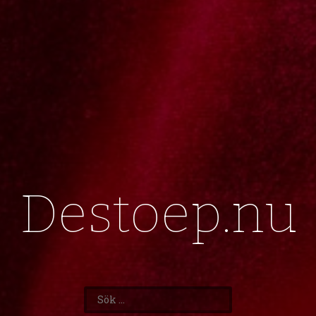
Destoep.nu
Sök
efter: