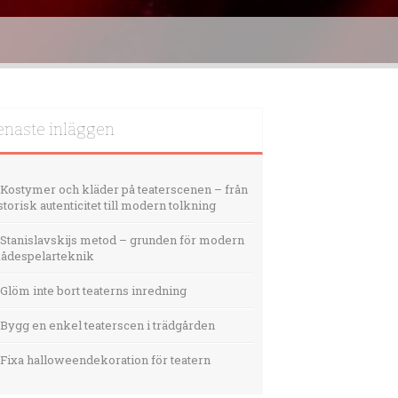
enaste inläggen
Kostymer och kläder på teaterscenen – från
storisk autenticitet till modern tolkning
Stanislavskijs metod – grunden för modern
ådespelarteknik
Glöm inte bort teaterns inredning
Bygg en enkel teaterscen i trädgården
Fixa halloweendekoration för teatern