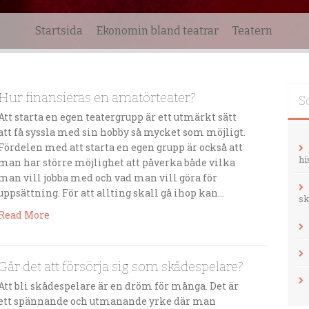
Startsida
Ekonomin bland teatrar
Teatern
Hur finansieras en amatörteater?
S
Att starta en egen teatergrupp är ett utmärkt sätt
att få syssla med sin hobby så mycket som möjligt.
Fördelen med att starta en egen grupp är också att
hi
man har större möjlighet att påverka både vilka
man vill jobba med och vad man vill göra för
uppsättning. För att allting skall gå ihop kan…
sk
Read More
Går det att försörja sig som skådespelare?
Att bli skådespelare är en dröm för många. Det är
ett spännande och utmanande yrke där man