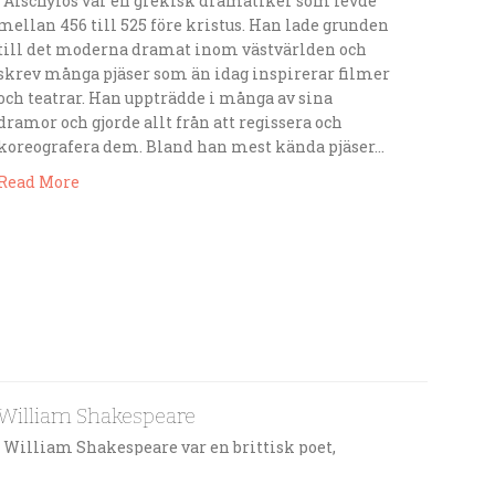
Aischylos var en grekisk dramatiker som levde
mellan 456 till 525 före kristus. Han lade grunden
till det moderna dramat inom västvärlden och
skrev många pjäser som än idag inspirerar filmer
och teatrar. Han uppträdde i många av sina
dramor och gjorde allt från att regissera och
koreografera dem. Bland han mest kända pjäser…
Read More
William Shakespeare
William Shakespeare var en brittisk poet,
dramatiker och skådespelare. Han föddes den