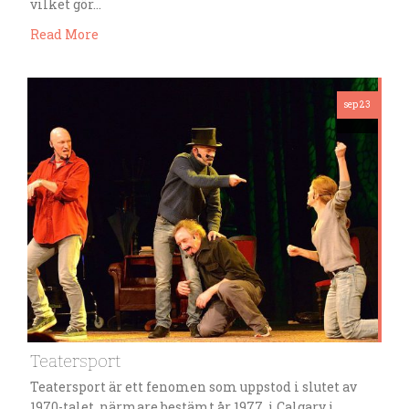
vilket gör…
Read More
sep 23
Teatersport
Teatersport är ett fenomen som uppstod i slutet av
1970-talet, närmare bestämt år 1977, i Calgary i