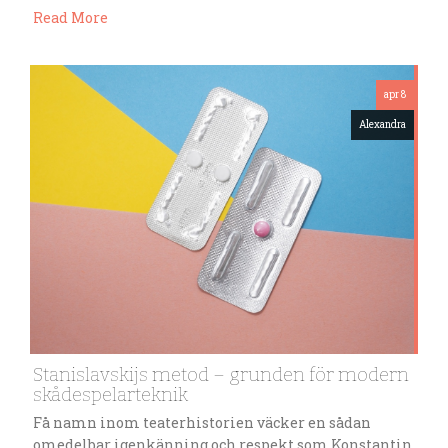
Read More
apr 8
Alexandra
Stanislavskijs metod – grunden för modern
skådespelarteknik
Få namn inom teaterhistorien väcker en sådan
omedelbar igenkänning och respekt som Konstantin