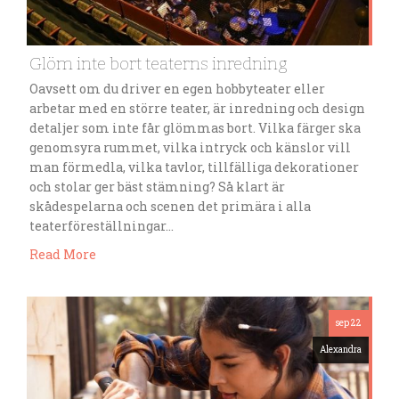
Glöm inte bort teaterns inredning
Oavsett om du driver en egen hobbyteater eller
arbetar med en större teater, är inredning och design
detaljer som inte får glömmas bort. Vilka färger ska
genomsyra rummet, vilka intryck och känslor vill
man förmedla, vilka tavlor, tillfälliga dekorationer
och stolar ger bäst stämning? Så klart är
skådespelarna och scenen det primära i alla
teaterföreställningar…
Read More
sep 22
Alexandra