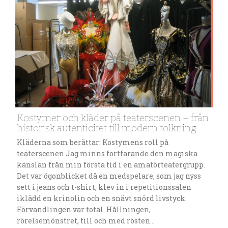
Kostymer och kläder på teaterscenen – från
historisk autenticitet till modern tolkning
Kläderna som berättar: Kostymens roll på
teaterscenen Jag minns fortfarande den magiska
känslan från min första tid i en amatörteatergrupp.
Det var ögonblicket då en medspelare, som jag nyss
sett i jeans och t-shirt, klev in i repetitionssalen
iklädd en krinolin och en snävt snörd livstyck.
Förvandlingen var total. Hållningen,
rörelsemönstret, till och med rösten…