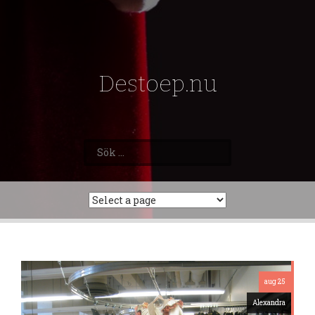
Destoep.nu
Sök
efter:
aug 25
Alexandra