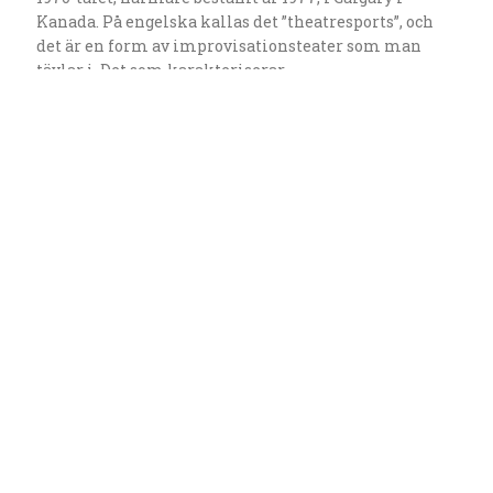
Kanada. På engelska kallas det ”theatresports”, och
det är en form av improvisationsteater som man
tävlar i. Det som karakteriserar
improvisationsteater, och skiljer det från annan
form av teater, är att det inte finns något manuskript,
utan att…
Read More
1 of 3
1
2
3
Nästa →
Senaste inläggen
Kostymer och kläder på teaterscenen – från historisk
autenticitet till modern tolkning