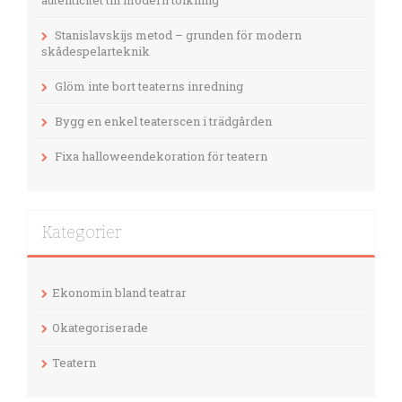
autenticitet till modern tolkning
Stanislavskijs metod – grunden för modern
skådespelarteknik
Glöm inte bort teaterns inredning
Bygg en enkel teaterscen i trädgården
Fixa halloweendekoration för teatern
Kategorier
Ekonomin bland teatrar
Okategoriserade
Teatern