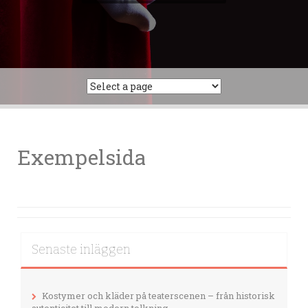
Exempelsida
Senaste inläggen
Kostymer och kläder på teaterscenen – från historisk