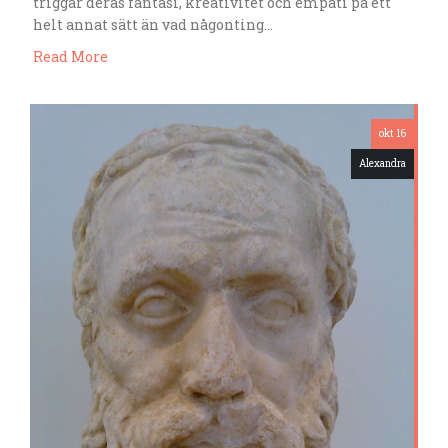
triggar deras fantasi, kreativitet och empati på ett
helt annat sätt än vad någonting…
Read More
okt 16
Alexandra