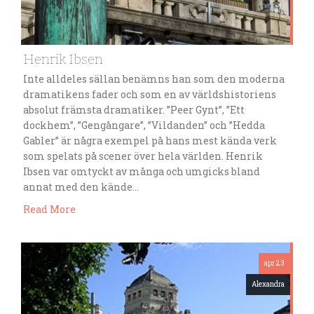
Henrik Ibsen
Inte alldeles sällan benämns han som den moderna
dramatikens fader och som en av världshistoriens
absolut främsta dramatiker. ”Peer Gynt”, ”Ett
dockhem”, ”Gengångare”, ”Vildanden” och ”Hedda
Gabler” är några exempel på hans mest kända verk
som spelats på scener över hela världen. Henrik
Ibsen var omtyckt av många och umgicks bland
annat med den kände…
Read More
apr 23
Alexandra