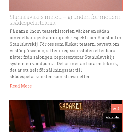
Stanislavskijs metod – grunden för modern
skådespelarteknik
Få namn inom teaterhistorien väcker en sådan
omedelbar igenkänning och respekt som Konstantin
Stanislavskij. För oss som älskar teatern, oavsett om
vi står på scenen, sitter i regissörsstolen eller bara
njuter från salongen, representerar Stanislavskijs
system en vändpunkt. Det är mer än bara en teknik;
det är ett helt förhållningssätt till
skådespelarkonsten som strävar efter…
Read More
okt 5
Alexandra