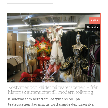
aug 25
Alexandra
Kostymer och kläder på teaterscenen – från
historisk autenticitet till modern tolkning
Kläderna som berättar: Kostymens roll på
teaterscenen Jag minns fortfarande den magiska