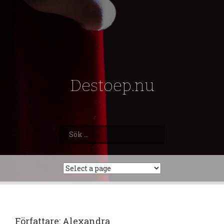
Destoep.nu
Sök
efter:
Författare:
Alexandra