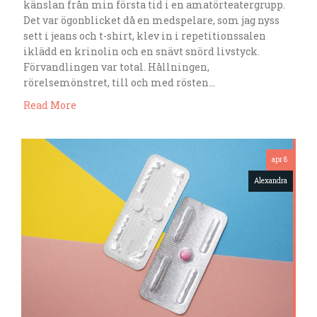
känslan från min första tid i en amatörteatergrupp.
Det var ögonblicket då en medspelare, som jag nyss
sett i jeans och t-shirt, klev in i repetitionssalen
iklädd en krinolin och en snävt snörd livstyck.
Förvandlingen var total. Hållningen,
rörelsemönstret, till och med rösten…
Read More
apr 8
Alexandra