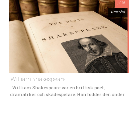
jul 16
Alexandra
William Shakespeare
William Shakespeare var en brittisk poet,
dramatiker och skådespelare. Han föddes den under
1500 talet i Storbritannien, Stratford-upon-Avon. Han
föddes i en familj i dåtidens medelklass och
utbildades på Stratfords grammar school där han
bland annat fick en grundutbildning på Latin. När
han var i 18 års åldern gifte han sig med Anne
Hathaway….